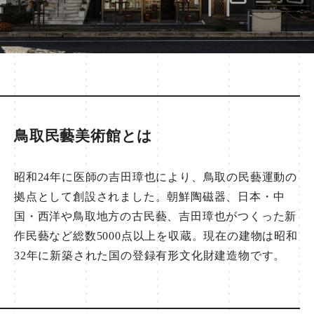
鳥取民藝美術館とは
昭和24年に医師の吉田璋也により、鳥取の民藝運動の
拠点として創設されました。朝鮮陶磁器、日本・中
国・西洋や鳥取地方の古民藝、吉田璋也がつくった新
作民藝など総数5000点以上を収蔵。現在の建物は昭和
32年に新築された国の登録有形文化財建造物です。